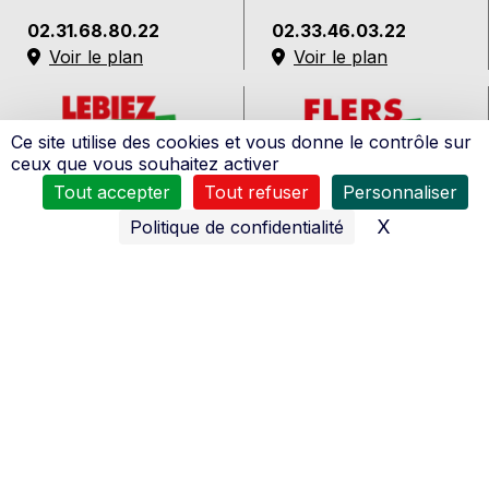
02.31.68.80.22
02.33.46.03.22
Voir le plan
Voir le plan
Ce site utilise des cookies et vous donne le contrôle sur
ceux que vous souhaitez activer
Lebiez
Flers
Tout accepter
Tout refuser
Personnaliser
2 Av. Jean Monnet
Z.A. Les Coudrettes
X
Masquer l
Politique de confidentialité
50700 Valognes
61100 Flers
02.33.41.66.17
02.33.65.31.31
Voir le plan
Voir le plan
Chivot
Chivot
Bis, 110 Rte de Rouen
1 Chemin de la Croix