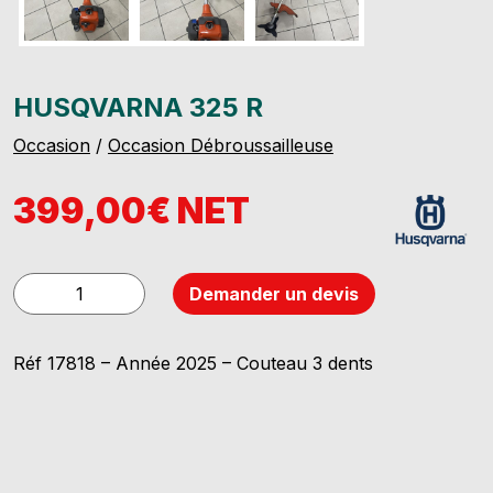
HUSQVARNA 325 R
Occasion
/
Occasion Débroussailleuse
399,00€ NET
quantité
Demander un devis
de
HUSQVARNA
Réf 17818 – Année 2025 – Couteau 3 dents
325
R