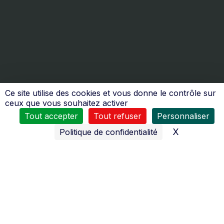
Ce site utilise des cookies et vous donne le contrôle sur
Nos services
ceux que vous souhaitez activer
Tout accepter
Tout refuser
Personnaliser
X
Masquer l
Politique de confidentialité
Toute l’équipe du
SAS Jamotte
se tient à votre service
:
du
Lundi au Vendredi