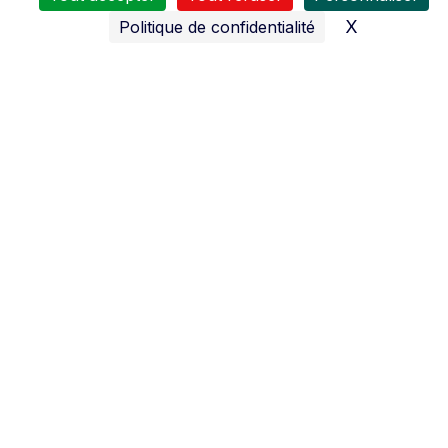
X
Masquer l
Politique de confidentialité
Nos services
Toute l’équipe du
SAS Jamotte
se tient à votre service
:
du
Lundi au Vendredi
8H30 à 12H00 et de 14H00 à 18H30