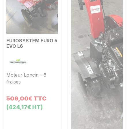
EUROSYSTEM EURO 5
EVO L6
Moteur Loncin - 6
fraises
509,00€ TTC
(424,17€ HT)