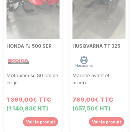
HONDA FJ 500 SER
HUSQVARNA TF 325
Motobineuse 80 cm de
Marche avant et
large
arrière
1 369,00€ TTC
789,00€ TTC
(1 140,83€ HT)
(657,50€ HT)
Voir le produit
Voir le produit