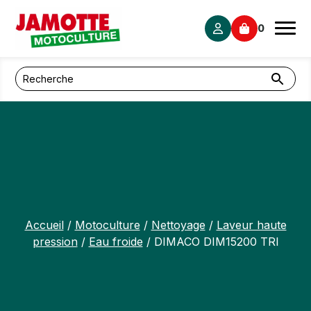
Panneau de gestion des cookies
0
Accueil
/
Motoculture
/
Nettoyage
/
Laveur haute
pression
/
Eau froide
/ DIMACO DIM15200 TRI