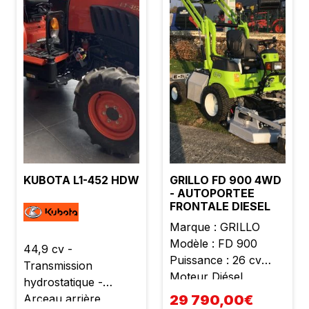
Rouleau de jauge
arrière Relevage
hydraulique de l'unité
de tonte Déflecteur
mulch Système
ramassage : Vis sans
fin transversale et
longitudinale avec
sécurité de surcharge
Bac arrière 730 litres
KUBOTA L1-452 HDW
GRILLO FD 900 4WD
compactés Vidange
- AUTOPORTEE
hydraulique en
FRONTALE DIESEL
hauteur jusqu'à 2m10
Marque : GRILLO
Entrainement
Modèle : FD 900
hydrostatique Kit
44,9 cv -
Puissance : 26 cv
homologation route 4
Transmission
Moteur Diésel
roues motrices État
hydrostatique -
Yanmar 3 cylindres
neuf Garantie 2 ans
Arceau arrière
29 790,00€