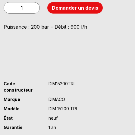
quantité
Demander un devis
de
DIMACO
Puissance : 200 bar – Débit : 900 l/h
DIM15200
TRI
Code
DIM15200TRI
constructeur
Marque
DIMACO
Modèle
DIM 15200 TRI
État
neuf
Garantie
1 an