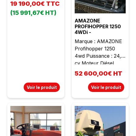
19 190,00€ TTC
(15 991,67€ HT)
AMAZONE
PROFIHOPPER 1250
4WDi -
Marque : AMAZONE
Profihopper 1250
4wd Puissance : 24,5
cv Moteur Diésel
Lombardini 3
52 600,00€ HT
cylindres Cylindrée :
1028 cc Poids : 1600
Voir le produit
Voir le produit
kg Largeur de travail :
1m25 Rotor SmartCut
avec 72 lames
ventilées affutées -
Réglages central
progressif de la
hauteur de travail