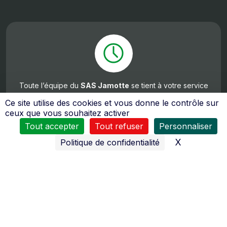
Toute l’équipe du
SAS Jamotte
se tient à votre service
:
Ce site utilise des cookies et vous donne le contrôle sur
du
Lundi au Vendredi
ceux que vous souhaitez activer
8H30 à 12H00 et de 14H00 à 18H30
Tout accepter
Tout refuser
Personnaliser
Samedi
de 8h00 à 12h00 et de 14h00 à 18h00
X
Masquer l
Politique de confidentialité