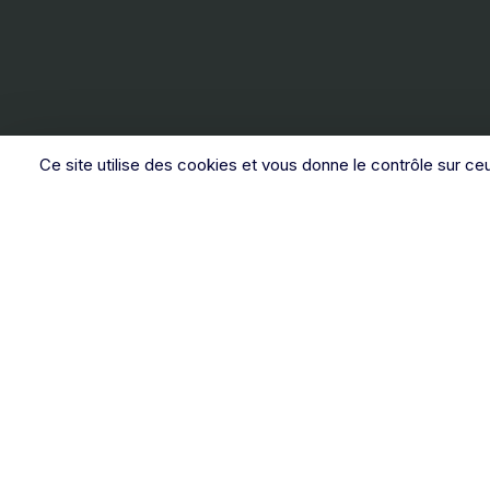
Ce site utilise des cookies et vous donne le contrôle sur ce
Toute l’équipe du
SAS
De
Jamotte
se tient à votre
en
service :
u
du
Lundi au Vendredi
8H30 à 12H00 et de 14H00 à
18H30
ré