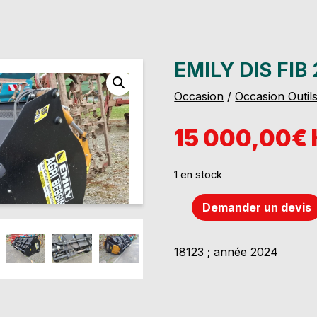
EMILY DIS FIB
Occasion
/
Occasion Outils
15 000,00€
1 en stock
Demander un devis
quantité
de
Emily
18123 ; année 2024
Dis
Fib
2.60