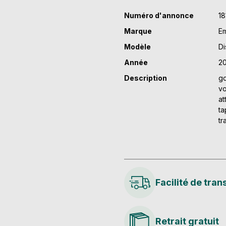
m
Numéro d'annonce
18
Marque
Em
Modèle
Di
Année
2
Description
go
vo
at
ta
tr
Facilité de tran
Retrait gratuit