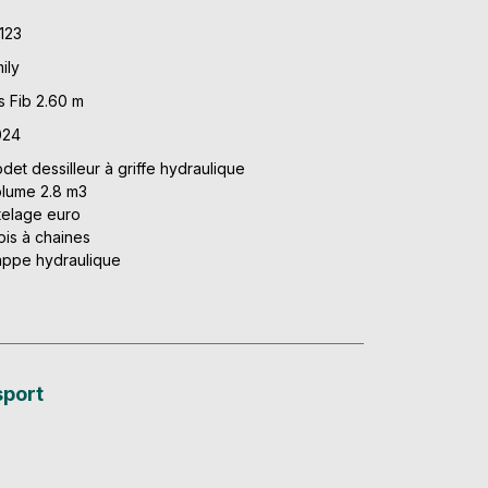
123
ily
s Fib 2.60 m
024
det dessilleur à griffe hydraulique
lume 2.8 m3
telage euro
pis à chaines
appe hydraulique
sport