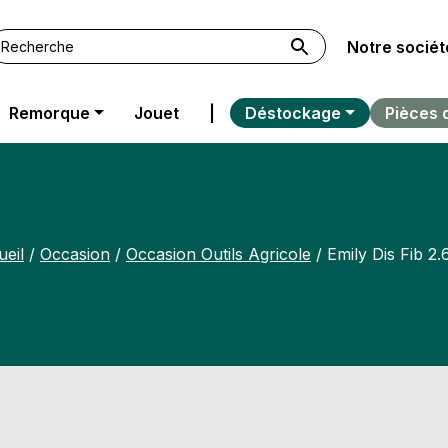
Notre sociét
Remorque
Jouet
|
Déstockage
Pièces 
eil
/
Occasion
/
Occasion Outils Agricole
/ Emily Dis Fib 2