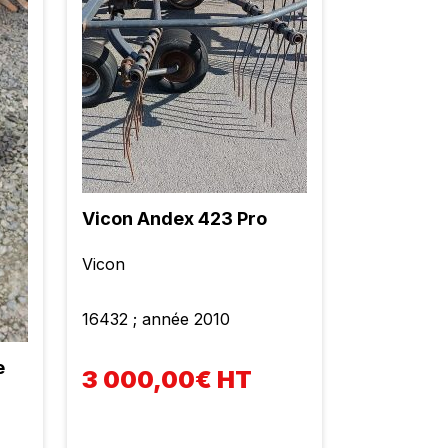
Vicon Andex 423 Pro
Vicon
16432 ; année 2010
e
3 000,00€ HT