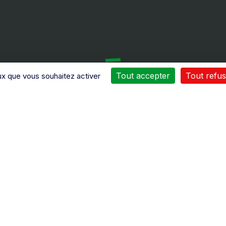
Nos services
Tout accepter
Tout refus
ux que vous souhaitez activer
 nombreux moyens sont mis
Une intervention de
 œuvres pour vous assurer
dépannage
n service après vente de
ou d’entretien
peut être
qualité
.
réalisée chez vous
grâce
Le personnel reçoit
l’un
nos camions atelier
gulièrement des formations