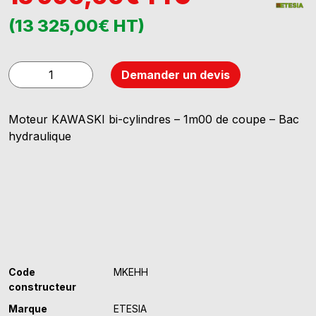
(13 325,00€ HT)
quantité
Demander un devis
de
ETESIA
Moteur KAWASKI bi-cylindres – 1m00 de coupe – Bac
HYDRO
hydraulique
100
MKEHH
Code
MKEHH
constructeur
Marque
ETESIA