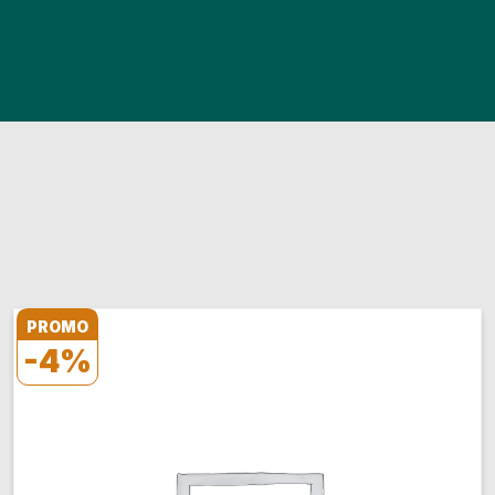
PROMO
-4%