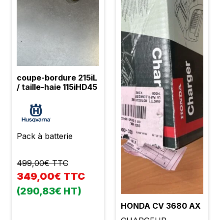
coupe-bordure 215iL
/ taille-haie 115iHD45
Pack à batterie
499,00€ TTC
349,00€ TTC
(290,83€ HT)
HONDA CV 3680 AX