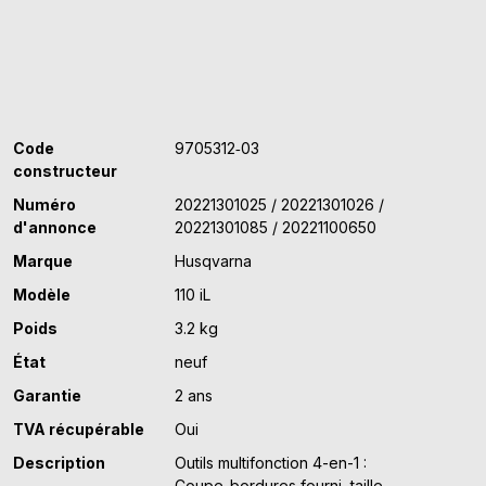
Code
9705312‑03
constructeur
Numéro
20221301025 / 20221301026 /
d'annonce
20221301085 / 20221100650
Marque
Husqvarna
Modèle
110 iL
Poids
3.2 kg
État
neuf
Garantie
2 ans
TVA récupérable
Oui
Description
Outils multifonction 4-en-1 :
Coupe-bordures fourni, taille-