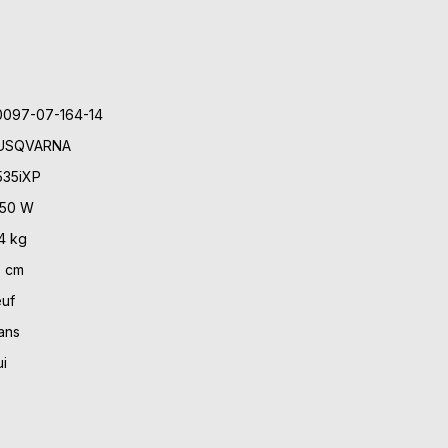
0097-07-164-14
USQVARNA
535iXP
450 W
4 kg
5 cm
uf
ans
i