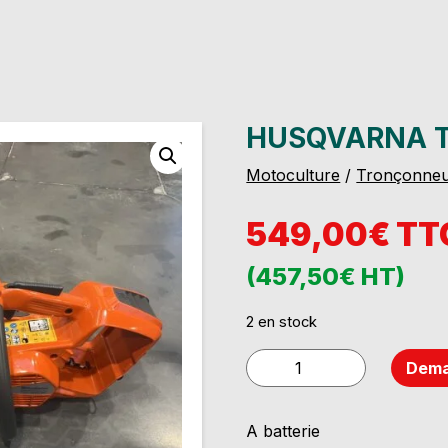
HUSQVARNA T
Motoculture
/
Tronçonne
549,00€ TT
(457,50€ HT)
2 en stock
quantité
Dema
de
HUSQVARNA
A batterie
T535iXP