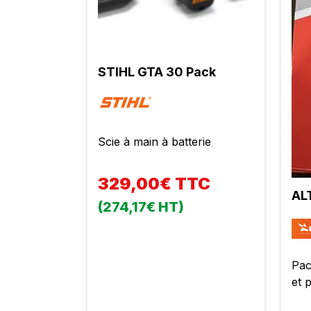
STIHL GTA 30 Pack
Scie à main à batterie
329,00€ TTC
AL
(274,17€ HT)
Pac
et 