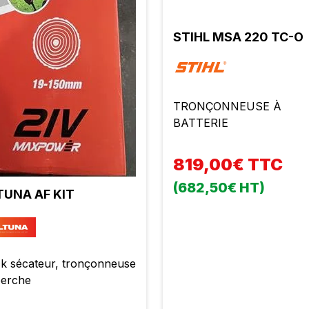
STIHL MSA 220 TC-O
TRONÇONNEUSE À
BATTERIE
819,00€ TTC
(682,50€ HT)
TUNA AF KIT
k sécateur, tronçonneuse
perche