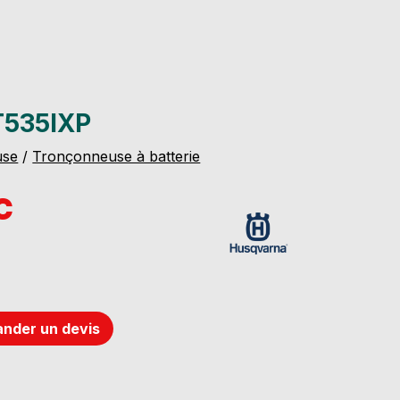
535IXP
use
/
Tronçonneuse à batterie
C
nder un devis