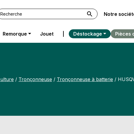
Notre sociét
Remorque
Jouet
|
Déstockage
Pièces 
ulture
/
Tronçonneuse
/
Tronçonneuse à batterie
/ HUSQV