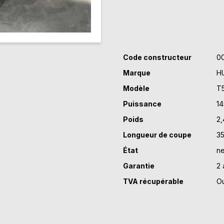
Code constructeur
0
Marque
H
Modèle
T
Puissance
1
Poids
2,
Longueur de coupe
3
État
ne
Garantie
2 
TVA récupérable
Ou