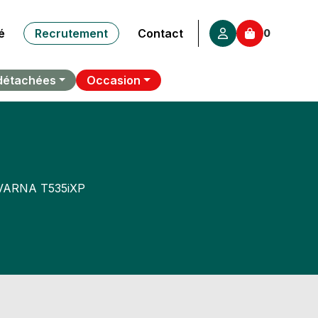
é
Recrutement
Contact
0
détachées
Occasion
ARNA T535iXP