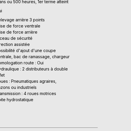
ans ou 500 heures, 1er terme atteint
i
levage arrière 3 points
ise de force ventrale
ise de force arrière
ceau de sécurité
rection assistée
ssibilité d'ajout d'une coupe
ntrale, bac de ramassage, chargeur
mologation route : Oui
draulique : 2 distributeurs à double
fet
ues : Pneumatiques agraires,
zons ou industriels
ansmission : 4 roues motrices
ite hydrostatique