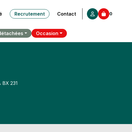
é
Recrutement
Contact
0
détachées
Occasion
 BX 231