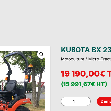
KUBOTA BX 23
Motoculture
/
Micro-Tract
19 190,00€ 
(15 991,67€ HT)
quantité
Dema
de