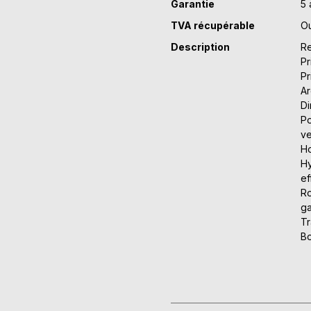
Garantie
5 
TVA récupérable
Ou
Description
Re
Pr
Pr
Ar
Di
Po
ve
Ho
Hy
ef
Ro
ga
Tr
Bo