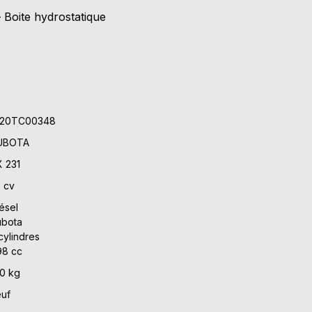
 Boite hydrostatique
20TC00348
UBOTA
 231
 cv
ésel
ubota
cylindres
98 cc
0 kg
uf