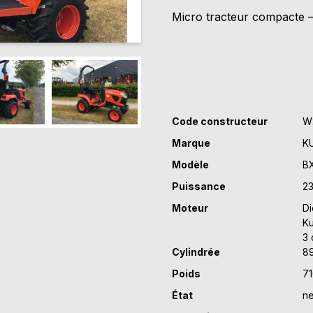
KUBOTA
Micro tracteur compacte –
BX
231
Code constructeur
W
Marque
K
Modèle
BX
Puissance
23
Moteur
Di
K
3 
Cylindrée
8
Poids
71
État
ne