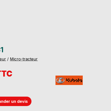
1
eur
/
Micro-tracteur
TTC
nder un devis