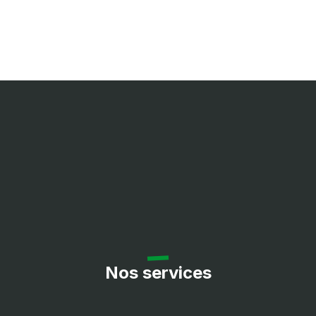
Ramassage intégré
Bac arrière Vidage
hydraulique Bac à
vidage en hauteur
État neuf Garantie 2
ans TVA récupérable
Prix : 22990,00 €
TTC
Nos services