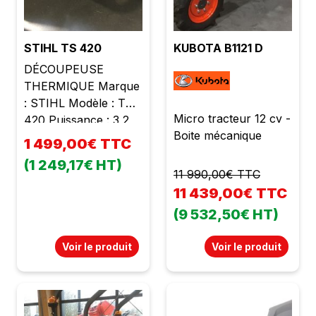
STIHL TS 420
KUBOTA B1121 D
DÉCOUPEUSE
THERMIQUE Marque
: STIHL Modèle : TS
Micro tracteur 12 cv -
420 Puissance : 3,2
Boite mécanique
kW Cylindrée : 66,7
1 499,00€ TTC
cc Poids : 9,7 kg
(1 249,17€ HT)
Disque résine
11 990,00€ TTC
Profondeur de coupe
11 439,00€ TTC
: 125 mm Diamètre du
(9 532,50€ HT)
disque : 350 mm
Protection en
Voir le produit
Voir le produit
magnésium Prise
d'arrosage pour le
disque Système anti
vibration État neuf