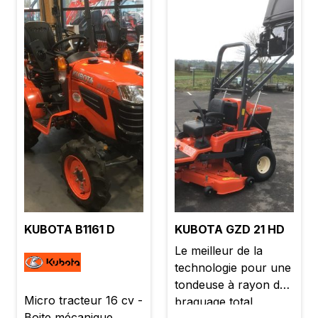
Garantie 2 ans TVA
récupérable Prix :
1479,00 € TTC
KUBOTA B1161 D
KUBOTA GZD 21 HD
Le meilleur de la
technologie pour une
tondeuse à rayon de
Micro tracteur 16 cv -
braquage total
Boite mécanique