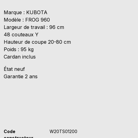
KUBOTA
Marque : KUBOTA
FROG
Modèle : FROG 960
960
Largeur de travail : 96 cm
-
48 couteaux Y
BROYEUR
Hauteur de coupe 20-80 cm
A
Poids : 95 kg
FLÉAUX
Cardan inclus
État neuf
Garantie 2 ans
Code
W20TS01200
constructeur