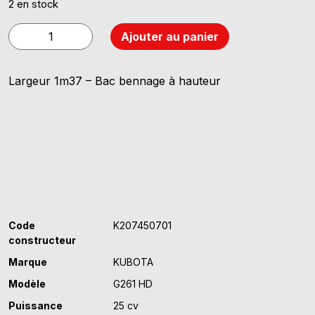
2 en stock
quantité
Ajouter au panier
de
KUBOTA
Largeur 1m37 – Bac bennage à hauteur
G261
HD
Code
K207450701
constructeur
Marque
KUBOTA
Modèle
G261 HD
Puissance
25 cv