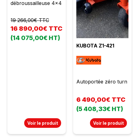
débroussailleuse 4x4
85890,00 € TTC soit
71575,00 € HT avec
19 266,00€ TTC
kit homologation
16 890,00€ TTC
route
(14 075,00€ HT)
KUBOTA Z1-421
Autoportée zéro turn
6 490,00€ TTC
(5 408,33€ HT)
Voir le produit
Voir le produit