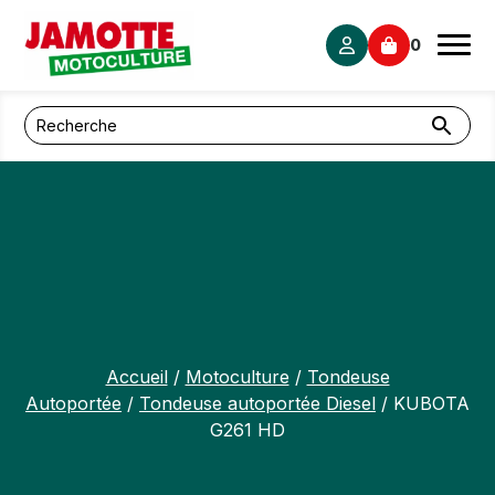
Panneau de gestion des cookies
0
Accueil
/
Motoculture
/
Tondeuse
Autoportée
/
Tondeuse autoportée Diesel
/ KUBOTA
G261 HD