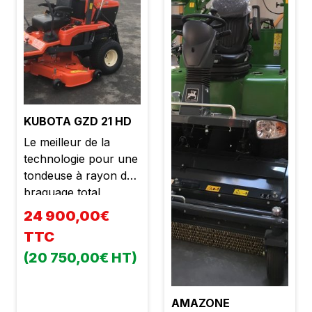
KUBOTA GZD 21 HD
Le meilleur de la
technologie pour une
tondeuse à rayon de
braquage total
étonnamment
24 900,00€
efficace, endurante et
TTC
très facile d'utilisation.
(20 750,00€ HT)
Système de coupe à
ramassage direct
ultra-efficace pour
AMAZONE
accroitre la