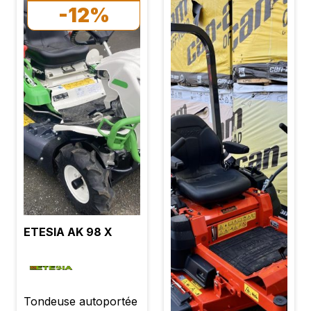
Prix : 22990,00 €
hauteur de travail
-12%
TTC
Rouleau de jauge
arrière Relevage
hydraulique de l'unité
de tonte Déflecteur
mulch Système
ramassage : Vis sans
fin transversale et
longitudinale avec
sécurité de surcharge
Bac arrière 1100 litres
compactés Vidange
hydraulique en
hauteur jusqu'à 2m50
ETESIA AK 98 X
Entrainement
hydrostatique 4 roues
motrices État neuf
Garantie 2 ans TVA
Tondeuse autoportée
récupérable Prix :