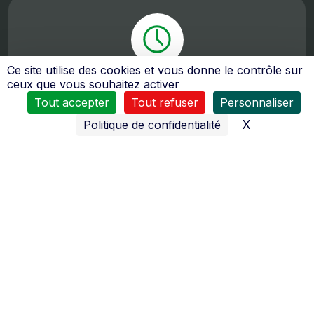
Ce site utilise des cookies et vous donne le contrôle sur
ceux que vous souhaitez activer
Toute l’équipe du
SAS Jamotte
se tient à votre service
:
Tout accepter
Tout refuser
Personnaliser
du
Lundi au Vendredi
X
Masquer l
Politique de confidentialité
8H30 à 12H00 et de 14H00 à 18H30
Samedi
de 8h00 à 12h00 et de 14h00 à 18h00
De nombreux moyens sont mis en œuvres pour vous
assurer