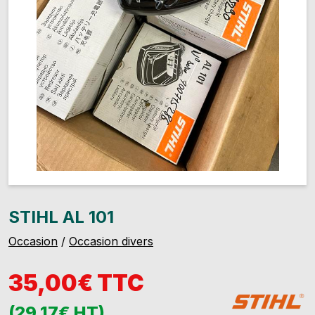
STIHL AL 101
Occasion
/
Occasion divers
35,00€ TTC
(29,17€ HT)