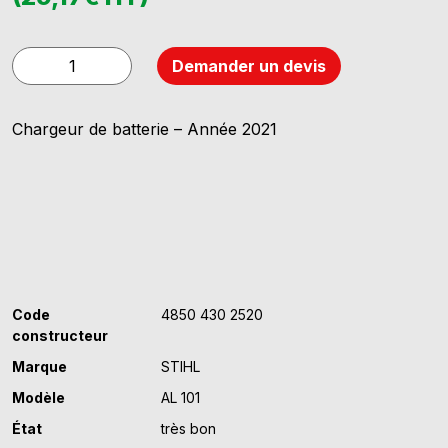
quantité
Demander un devis
de
STIHL
Chargeur de batterie – Année 2021
AL
101
Code
4850 430 2520
constructeur
Marque
STIHL
Modèle
AL 101
État
très bon