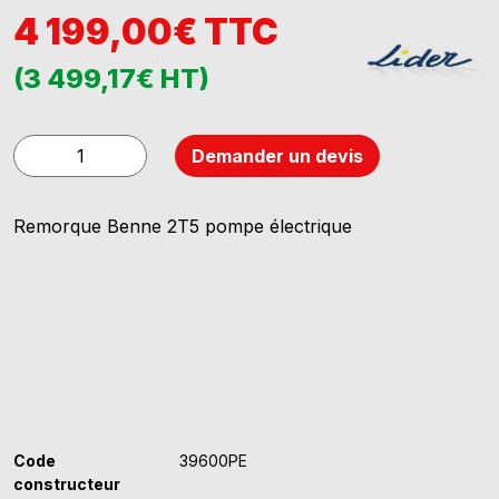
4 199,00€ TTC
(3 499,17€ HT)
quantité
Demander un devis
de
LIDER
Remorque Benne 2T5 pompe électrique
39600
PE
Code
39600PE
constructeur