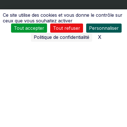
Ce site utilise des cookies et vous donne le contrôle sur
ceux que vous souhaitez activer
Tout accepter
Tout refuser
Personnaliser
X
Masquer l
Politique de confidentialité
Nos services
Toute l’équipe du
SAS Jamotte
se tient à votre service
:
du
Lundi au Vendredi
8H30 à 12H00 et de 14H00 à 18H30