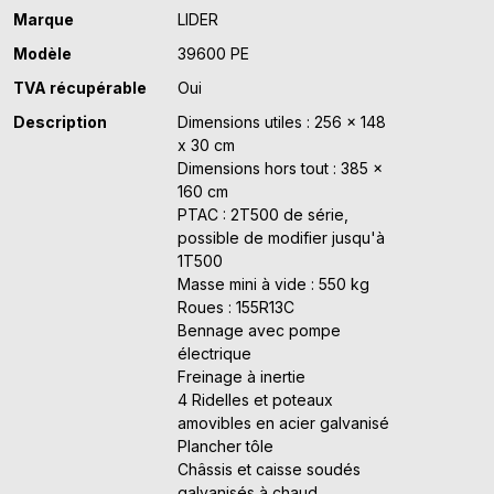
Marque
LIDER
Modèle
39600 PE
TVA récupérable
Oui
Description
Dimensions utiles : 256 x 148
x 30 cm
Dimensions hors tout : 385 x
160 cm
PTAC : 2T500 de série,
possible de modifier jusqu'à
1T500
Masse mini à vide : 550 kg
Roues : 155R13C
Bennage avec pompe
électrique
Freinage à inertie
4 Ridelles et poteaux
amovibles en acier galvanisé
Plancher tôle
Châssis et caisse soudés
galvanisés à chaud