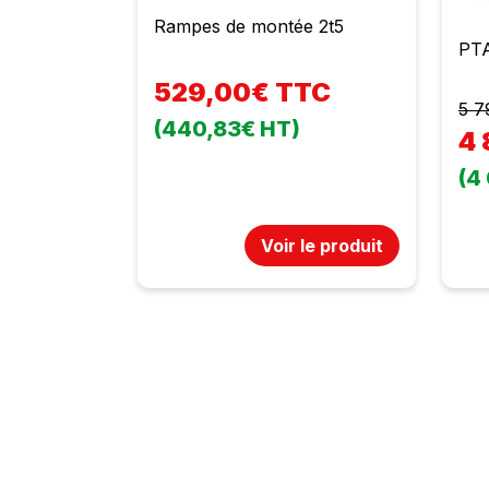
Rampes de montée 2t5
PTA
529,00€ TTC
5 7
(440,83€ HT)
4
(4
Voir le produit