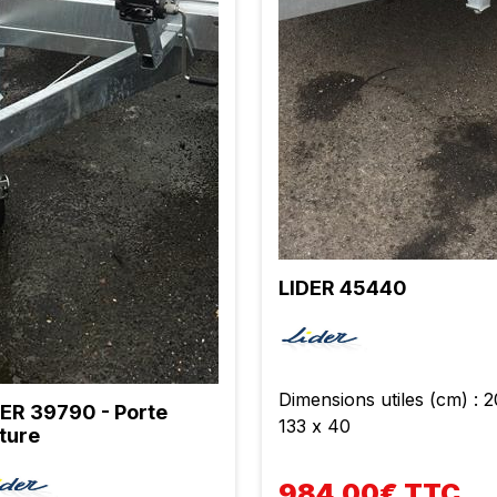
LIDER 45440
Dimensions utiles (cm) : 2
DER 39790 - Porte
133 x 40
ture
984,00€ TTC