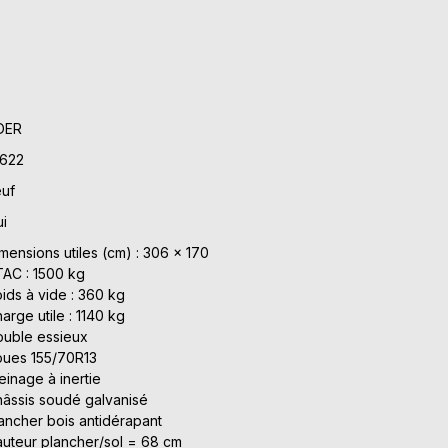
DER
1622
uf
i
mensions utiles (cm) : 306 x 170
AC : 1500 kg
ids à vide : 360 kg
arge utile : 1140 kg
uble essieux
ues 155/70R13
einage à inertie
âssis soudé galvanisé
ancher bois antidérapant
uteur plancher/sol = 68 cm