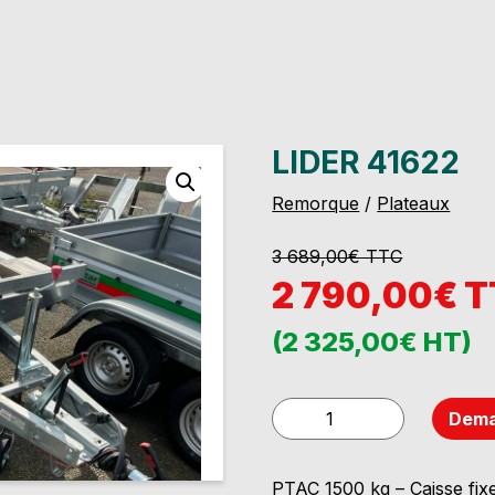
LIDER 41622
Remorque
/
Plateaux
3 689,00€ TTC
2 790,00€ 
(2 325,00€ HT)
quantité
Dema
de
LIDER
PTAC 1500 kg – Caisse fix
41622