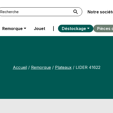
Notre sociét
Remorque
Jouet
|
Déstockage
Pièces 
Accueil
/
Remorque
/
Plateaux
/ LIDER 41622