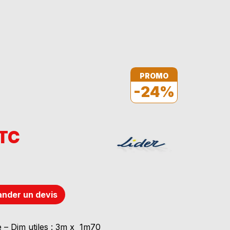
PROMO
-24%
TTC
nder un devis
e – Dim utiles : 3m x 1m70