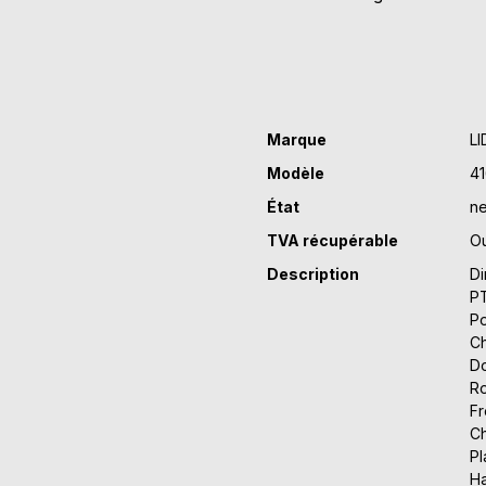
Marque
LI
Modèle
4
État
ne
TVA récupérable
Ou
Description
Di
PT
Po
Ch
Do
Ro
Fr
Ch
Pl
Ha