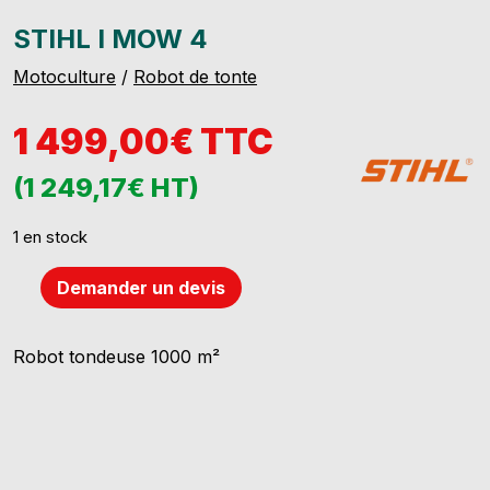
STIHL I MOW 4
Motoculture
/
Robot de tonte
1 499,00€ TTC
(1 249,17€ HT)
1 en stock
Demander un devis
quantité
de
STIHL
Robot tondeuse 1000 m²
I
MOW
4