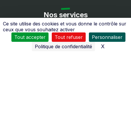
Nos services
Ce site utilise des cookies et vous donne le contrôle sur
ceux que vous souhaitez activer
Tout accepter
Tout refuser
Personnaliser
X
Masquer l
Politique de confidentialité
Toute l’équipe du
SAS Jamotte
se tient à votre service
:
du
Lundi au Vendredi
8H30 à 12H00 et de 14H00 à 18H30
Samedi
de 8h00 à 12h00 et de 14h00 à 18h00