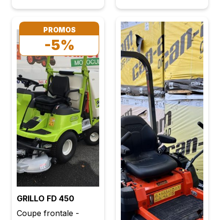
Protection en
accroitre la
magnésium Prise
productivité. Marque :
d'arrosage pour le
KUBOTA Modèle :
PROMOS
disque Système anti
GZD 21 HD Cylindrée
-5%
vibration État neuf
: 778 cc 2 roues
Garantie 2 ans TVA
motrices Boite
récupérable Prix :
hydrostatique Moteur
1479,00 € TTC
Diésel Kubota 3
cylindres Puissance :
21 cv Braquage Zéro
Largeur de coupe :
122 cm Bac : 500 l
Éjection arrière
Ramassage intégré
Bac arrière Vidage
hydraulique Bac à
vidage en hauteur
GRILLO FD 450
État neuf Garantie 2
Coupe frontale -
ans TVA récupérable