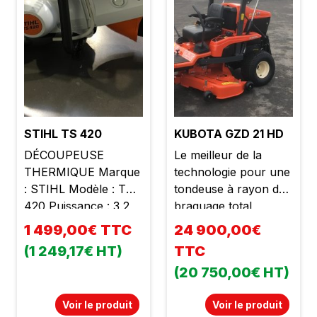
STIHL TS 420
KUBOTA GZD 21 HD
DÉCOUPEUSE
Le meilleur de la
THERMIQUE Marque
technologie pour une
: STIHL Modèle : TS
tondeuse à rayon de
420 Puissance : 3,2
braquage total
kW Cylindrée : 66,7
étonnamment
1 499,00€ TTC
24 900,00€
cc Poids : 9,7 kg
efficace, endurante et
(1 249,17€ HT)
TTC
Disque résine
très facile d'utilisation.
(20 750,00€ HT)
Profondeur de coupe
Système de coupe à
: 125 mm Diamètre du
ramassage direct
Voir le produit
Voir le produit
disque : 350 mm
ultra-efficace pour