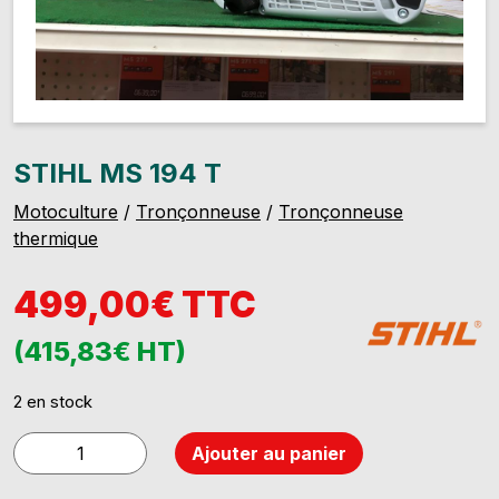
STIHL MS 194 T
Motoculture
/
Tronçonneuse
/
Tronçonneuse
thermique
499,00€ TTC
(415,83€ HT)
2 en stock
quantité
Ajouter au panier
de
STIHL