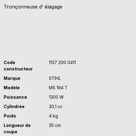
Tronçonneuse d’ élagage
MS
194
T
Code
1137 200 0411
constructeur
Marque
STIHL
Modèle
MS 194 T
Puissance
1300 W
Cylindrée
30,1 cc
Poids
4 kg
Longueur de
35 cm
coupe