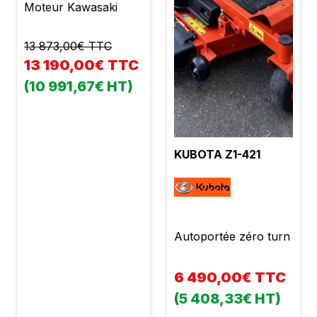
Moteur Kawasaki
Prix : 22990,00 €
TTC
13 873,00€ TTC
13 190,00€ TTC
(10 991,67€ HT)
KUBOTA Z1-421
Autoportée zéro turn
6 490,00€ TTC
(5 408,33€ HT)