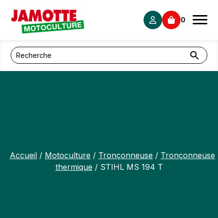
Panneau de gestion des cookies
0
Accueil
/
Motoculture
/
Tronçonneuse
/
Tronçonneuse
thermique
/ STIHL MS 194 T