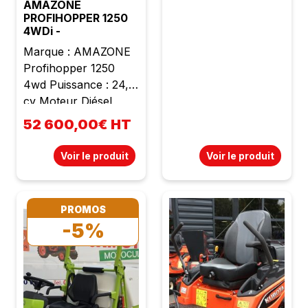
AMAZONE
PROFIHOPPER 1250
4WDi -
Marque : AMAZONE
Profihopper 1250
4wd Puissance : 24,5
cv Moteur Diésel
Lombardini 3
52 600,00€ HT
cylindres Cylindrée :
1028 cc Poids : 1600
Voir le produit
Voir le produit
kg Largeur de travail :
1m25 Rotor SmartCut
avec 72 lames
PROMOS
ventilées affutées -
-5%
Réglages central
progressif de la
hauteur de travail
Rouleau de jauge
arrière Relevage