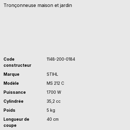
Tronçonneuse maison et jardin
MS
212
C
Code
1148-200-0184
constructeur
Marque
STIHL
Modèle
MS 212 C
Puissance
1700 W
Cylindrée
35,2 cc
Poids
5 kg
Longueur de
40 cm
coupe