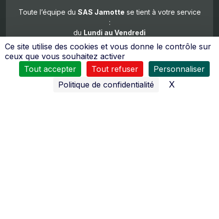
Toute l’équipe du
SAS Jamotte
se tient à votre service
:
du
Lundi au Vendredi
8H30 à 12H00 et de 14H00 à 18H30
Ce site utilise des cookies et vous donne le contrôle sur
Samedi
ceux que vous souhaitez activer
de 8h00 à 12h00 et de 14h00 à 18h00
Tout accepter
Tout refuser
Personnaliser
X
Masquer l
Politique de confidentialité
De nombreux moyens sont mis en œuvres pour vous
assurer
un service après vente de qualité
.
Le personnel reçoit régulièrement des formations pour
tous les domaines d’activités (moteurs 2 temps, 4 temps,
diésel, quad…).