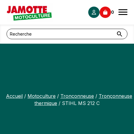
Panneau de gestion des cookies
0
Accueil
/
Motoculture
/
Tronçonneuse
/
Tronçonneuse
thermique
/ STIHL MS 212 C