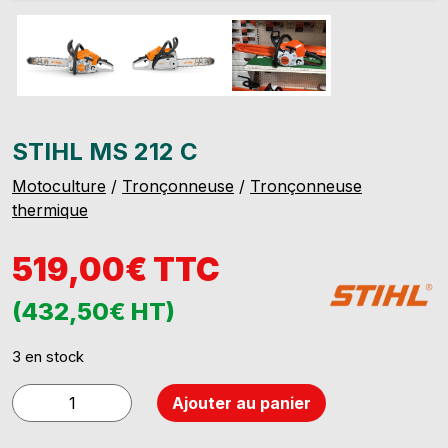
STIHL MS 212 C
Motoculture
/
Tronçonneuse
/
Tronçonneuse
thermique
519,00€ TTC
(432,50€ HT)
3 en stock
quantité
Ajouter au panier
de
STIHL