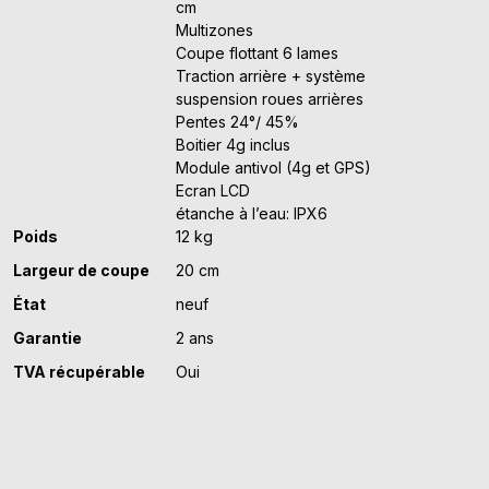
cm
Multizones
Coupe flottant 6 lames
Traction arrière + système
suspension roues arrières
Pentes 24°/ 45%
Boitier 4g inclus
Module antivol (4g et GPS)
Ecran LCD
étanche à l’eau: IPX6
Poids
12 kg
Largeur de coupe
20 cm
État
neuf
Garantie
2 ans
TVA récupérable
Oui