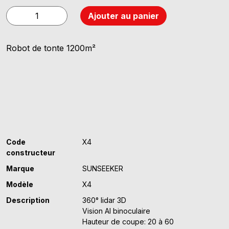
quantité
Ajouter au panier
de
SUNSEEKER
Robot de tonte 1200m²
X4
Code
X4
constructeur
Marque
SUNSEEKER
Modèle
X4
Description
360° lidar 3D
Vision AI binoculaire
Hauteur de coupe: 20 à 60