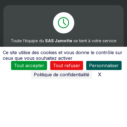
Toute l’équipe du
SAS Jamotte
se tient à votre service
:
Ce site utilise des cookies et vous donne le contrôle sur
du
Lundi au Vendredi
ceux que vous souhaitez activer
8H30 à 12H00 et de 14H00 à 18H30
Samedi
Tout accepter
Tout refuser
Personnaliser
de 8h00 à 12h00 et de 14h00 à 18h00
X
Masquer l
Politique de confidentialité
De nombreux moyens sont mis en œuvres pour vous