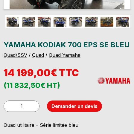
YAMAHA KODIAK 700 EPS SE BLEU
Quad/SSV
/
Quad
/
Quad Yamaha
14 199,00€ TTC
(11 832,50€ HT)
quantité
Demander un devis
de
YAMAHA
Quad utilitaire – Série limitée bleu
KODIAK
700