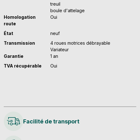
treuil
boule d'attelage
Homologation
Oui
route
État
neuf
Transmission
4 roues motrices débrayable
Variateur
Garantie
1 an
TVA récupérable
Oui
Facilité de transport