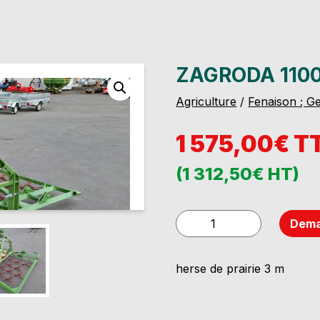
ZAGRODA 110
Agriculture
/
Fenaison ; Ge
1 575,00€ T
(1 312,50€ HT)
quantité
Dema
de
Zagroda
herse de prairie 3 m
1100
3m