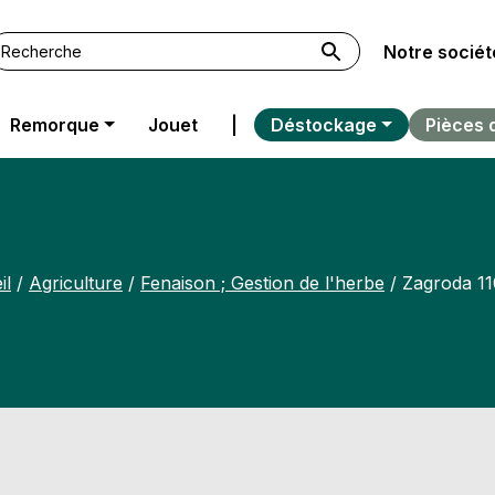
Notre sociét
Remorque
Jouet
|
Déstockage
Pièces 
il
/
Agriculture
/
Fenaison ; Gestion de l'herbe
/ Zagroda 1