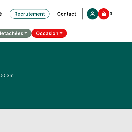
é
Recrutement
Contact
0
détachées
Occasion
100 3m