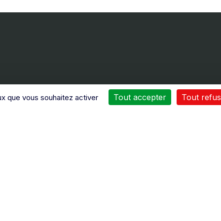
Tout accepter
Tout refus
ux que vous souhaitez activer
Nos services
 nombreux moyens sont mis
Une intervention de
 œuvres pour vous assurer
dépannage
n service après vente de
ou d’entretien
peut être