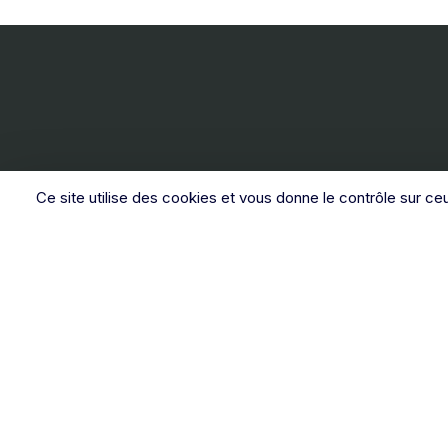
Ce site utilise des cookies et vous donne le contrôle sur ce
Toute l’équipe du
SAS
De
Jamotte
se tient à votre
en
service :
u