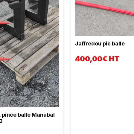
Jaffredou pic balle
400,00€ HT
 pince balle Manubal
0