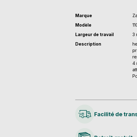
Marque
Z
Modèle
11
Largeur de travail
3
Description
h
pr
re
4 
at
Po
Facilité de tran