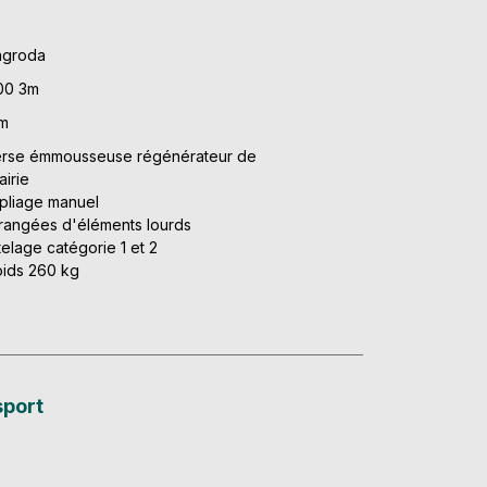
agroda
00 3m
 m
erse émmousseuse régénérateur de
airie
pliage manuel
rangées d'éléments lourds
telage catégorie 1 et 2
ids 260 kg
sport